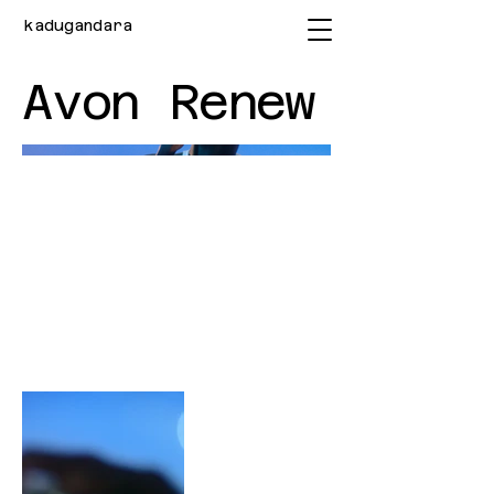
kadugandara
Avon Renew